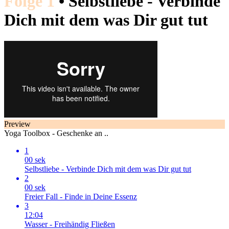
Folge 1
• Selbstliebe - Verbinde
Dich mit dem was Dir gut tut
Preview
Yoga Toolbox - Geschenke an ..
1
00 sek
Selbstliebe - Verbinde Dich mit dem was Dir gut tut
2
00 sek
Freier Fall - Finde in Deine Essenz
3
12:04
Wasser - Freihändig Fließen