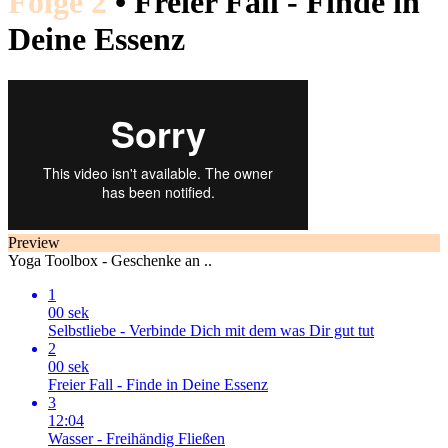
Folge 2
• Freier Fall - Finde in
Deine Essenz
Preview
Yoga Toolbox - Geschenke an ..
1
00 sek
Selbstliebe - Verbinde Dich mit dem was Dir gut tut
2
00 sek
Freier Fall - Finde in Deine Essenz
3
12:04
Wasser - Freihändig Fließen